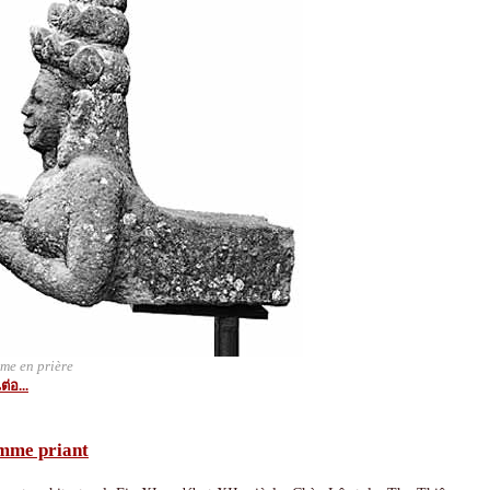
me en prière
ต่อ...
mme priant