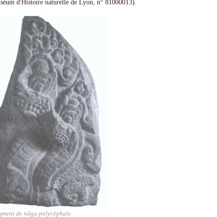
séum d'Histoire naturelle de Lyon, n° 81000013).
gment de nâga polycéphale