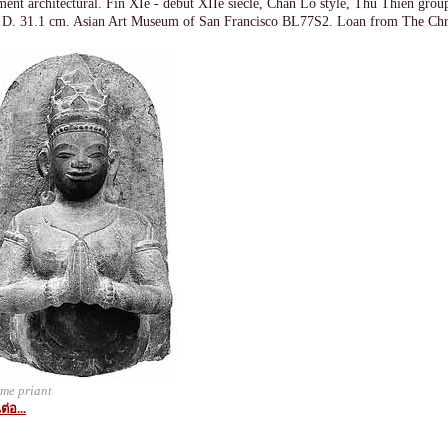
ment architectural. Fin XIe - début XIIe siècle, Chàn Lô style, Thu Thiên gro
 D. 31.1 cm. Asian Art Museum of San Francisco BL77S2. Loan from The Chr
me priant
ต่อ...