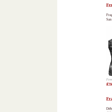
Fe
Fra
San
Fem
อ่าน
Fr
Débu