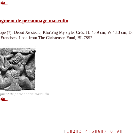
ต่อ...
agment de personnage masculin
ope (?). Début Xe siècle, Khu'o'ng My style. Grès, H. 45.9 cm, W 48.3 cm, D
 Francisco. Loan from The Christensen Fund, BL 78S2.
gment de personnage masculin
ต่อ...
|
| 1 |
| 2 |
| 3 |
| 4 |
| 5 |
| 6 |
| 7 |
| 8 |
| 9 |
|