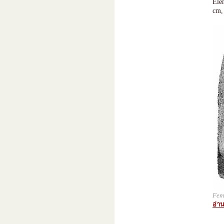
Élé
cm,
Fem
อ่าน