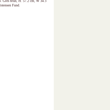
up. Grès brun, H. 57.2 cm, W 34.3
istensen Fund.