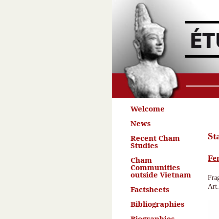
Welcome
News
St
Recent Cham
Studies
Fe
Cham
Communities
outside Vietnam
Fra
Art
Factsheets
Bibliographies
Biographies