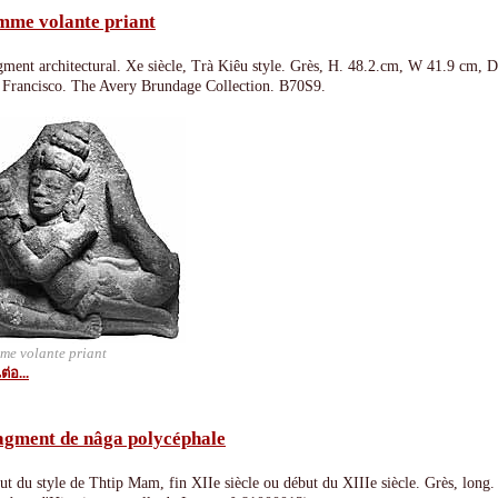
mme volante priant
gment architectural. Xe siècle, Trà Kiêu style. Grès, H. 48.2.cm, W 41.9 cm,
 Francisco. The Avery Brundage Collection. B70S9.
me volante priant
ต่อ...
agment de nâga polycéphale
t du style de Thtip Mam, fin XIIe siècle ou début du XIIIe siècle. Grès, long