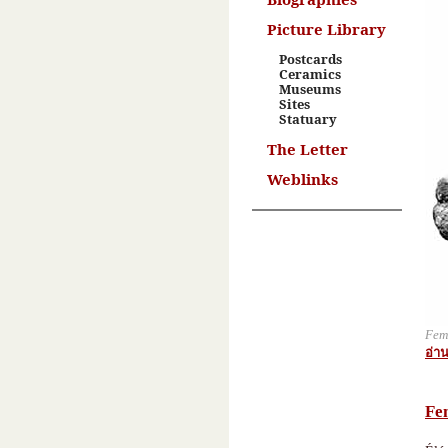
Picture Library
Postcards
Ceramics
Museums
Sites
Statuary
The Letter
Weblinks
Fem
อ่าน
Fe