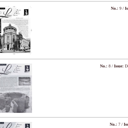
No.:
9 /
I
No.:
8 /
Issue:
Dé
No.:
7 /
Is