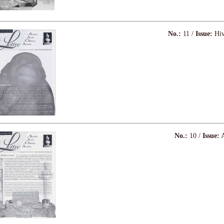
No.:
11 /
Issue:
Hiv
No.:
10 /
Issue:
A