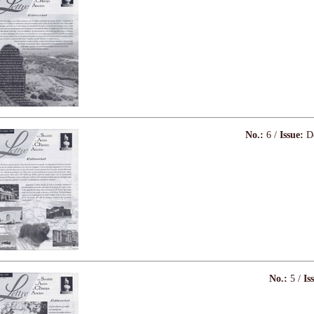
No.:
6 /
Issue:
Dé
No.:
5 /
Is