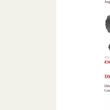
Ang
Tête
อ่าน
Tê
Déb
Cou