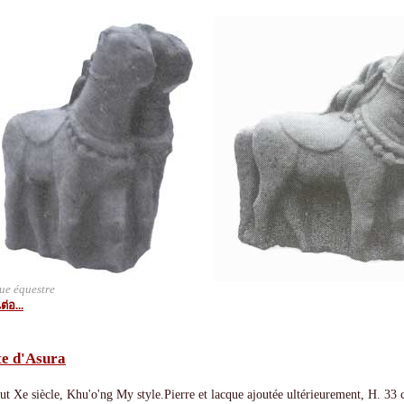
ue équestre
ต่อ...
te d'Asura
ut Xe siècle, Khu'o'ng My style.Pierre et lacque ajoutée ultérieurement, H. 3