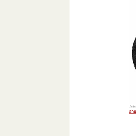
Têt
อ่าน