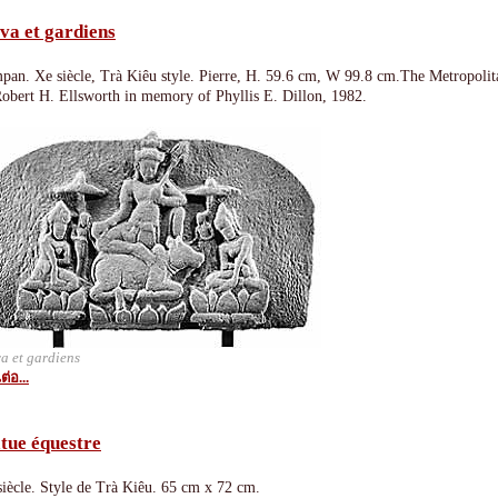
va et gardiens
pan. Xe siècle, Trà Kiêu style. Pierre, H. 59.6 cm, W 99.8 cm.The Metropoli
Robert H. Ellsworth in memory of Phyllis E. Dillon, 1982.
a et gardiens
ต่อ...
tue équestre
siècle. Style de Trà Kiêu. 65 cm x 72 cm.