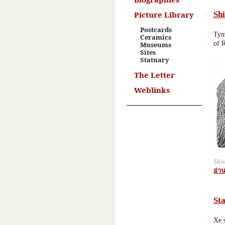
Picture Library
Shi
Postcards
Tym
Ceramics
of 
Museums
Sites
Statuary
The Letter
Weblinks
Shiv
อ่าน
Sta
Xe 