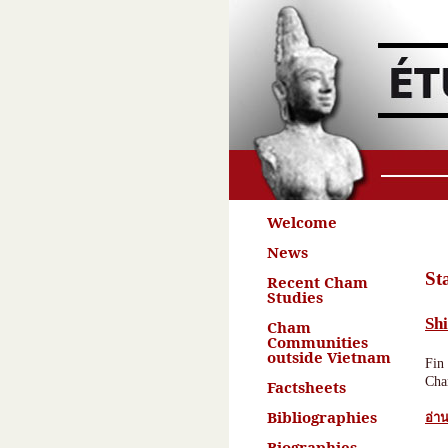
Welcome
News
St
Recent Cham
Studies
Shi
Cham
Communities
outside Vietnam
Fin
Cha
Factsheets
Bibliographies
อ่าน
Biographies