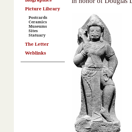
in honor of Douglas D
Picture Library
Postcards
Ceramics
Museums
Sites
Statuary
The Letter
Weblinks