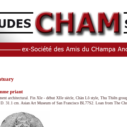
atuary
mme priant
ment architectural. Fin XIe - début XIIe siècle, Chàn Lô style, Thu Thiên gro
 D. 31.1 cm. Asian Art Museum of San Francisco BL77S2. Loan from The Chr