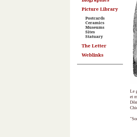
Picture Library
Postcards
Ceramics
Museums
Sites
Statuary
The Letter
Weblinks
Le 
et m
Dông
Chi
"So