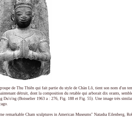
groupe de Thu Thiên qui fait partie du style de Chàn Lô, tient son nom d'un te
aintenant détruit, dont la composition du retable qui arborait dix orants, semble
 Du'o'ng (Boisselier 1963 a : 276, Fig. 188 et Fig. 55). Une image très similair
cago.
me remarkable Cham sculptures in American Museums" Natasha Eilenberg, Ro