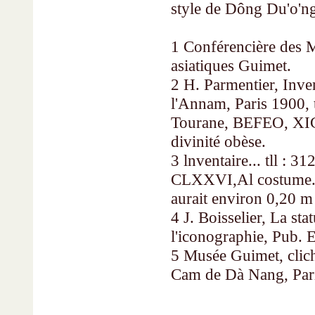
style de Dông Du'o'n
1 Conférencière des M
asiatiques Guimet.
2 H. Parmentier, Inv
l'Annam, Paris 1900, 
Tourane, BEFEO, XICX
divinité obèse.
3 lnventaire... tll : 31
CLXXVI,Al costume. D
aurait environ 0,20 m
4 J. Boisselier, La st
l'iconographie, Pub. E
5 Musée Guimet, clic
Cam de Dà Nang, Pari