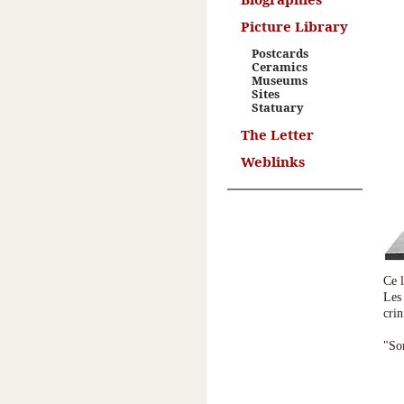
Picture Library
Postcards
Ceramics
Museums
Sites
Statuary
The Letter
Weblinks
Ce l
Les 
crin
"So