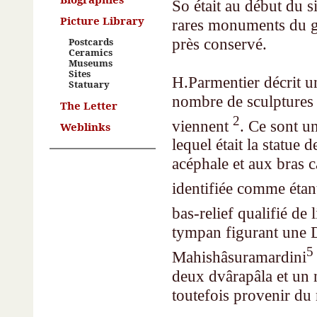
So était au début du s
Picture Library
rares monuments du 
près conservé.
Postcards
Ceramics
Museums
Sites
H.Parmentier décrit u
Statuary
nombre de sculptures 
The Letter
2
viennent
. Ce sont un
Weblinks
lequel était la statue d
acéphale et aux bras c
identifiée comme étan
bas-relief qualifié de 
tympan figurant une 
5
Mahishâsuramardini
deux dvârapâla et un n
toutefois provenir d