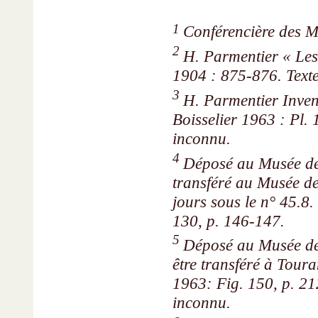
1
Conférencière des 
2
H. Parmentier « Le
1904 : 875-876. Texte 
3
H. Parmentier Invent
Boisselier 1963 : Pl. 
inconnu.
4
Déposé au Musée de l
transféré au Musée de
jours sous le n° 45.
130, p. 146-147.
5
Déposé au Musée de 
être transféré à Toura
1963: Fig. 150, p. 212
inconnu.