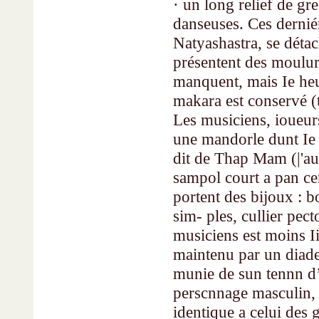
· un long relief de gr
danseuses. Ces derniér
Natyashastra, se détac
présentent des moulur
manquent, mais Ie he
makara est conservé (t
Les musiciens, ioueurs
une mandorle dunt Ie 
dit de Thap Mam (|'aut
sampol court a pan cen
portent des bijoux : b
sim- ples, cullier pect
musiciens est moins Ii
maintenu par un diade
munie de sun tennn d’
perscnnage masculin, 
identique a celui des g